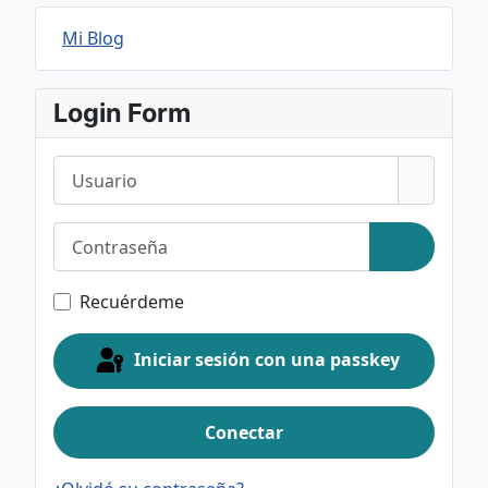
Mi Blog
Login Form
Usuario
Contraseña
Mostrar c
Recuérdeme
Iniciar sesión con una passkey
Conectar