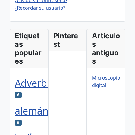
¿Olvidó su contraseña?
¿Recordar su usuario?
Etiquet
Pintere
Artículo
as
st
s
popular
antiguo
es
s
Microscopio
Adverbios
digital
6
alemán
6