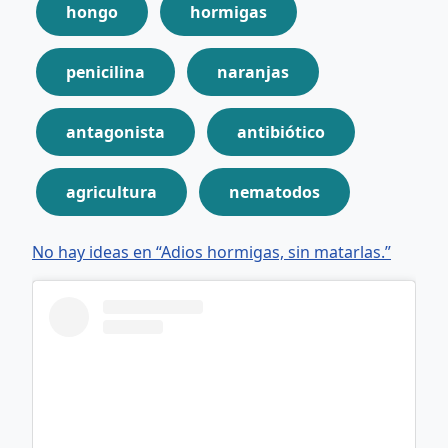
hongo
hormigas
penicilina
naranjas
antagonista
antibiótico
agricultura
nematodos
No hay ideas en “Adios hormigas, sin matarlas.”