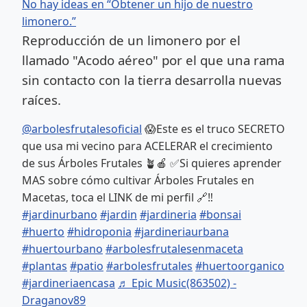
No hay ideas en “Obtener un hijo de nuestro
limonero.”
Reproducción de un limonero por el
llamado "Acodo aéreo" por el que una rama
sin contacto con la tierra desarrolla nuevas
raíces.
@arbolesfrutalesoficial
😱Este es el truco SECRETO
que usa mi vecino para ACELERAR el crecimiento
de sus Árboles Frutales 🪴🍎 ✅Si quieres aprender
MAS sobre cómo cultivar Árboles Frutales en
Macetas, toca el LINK de mi perfil 🔗‼️
#jardinurbano
#jardin
#jardineria
#bonsai
#huerto
#hidroponia
#jardineriaurbana
#huertourbano
#arbolesfrutalesenmaceta
#plantas
#patio
#arbolesfrutales
#huertoorganico
#jardineriaencasa
♬ Epic Music(863502) -
Draganov89