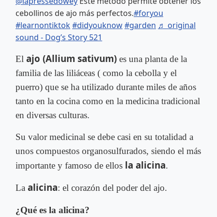
@lapressedowey
Este método permite obtener los
cebollinos de ajo más perfectos.
#foryou
#learnontiktok
#didyouknow
#garden
♬ original
sound - Dog’s Story 521
ajo (Allium sativum)
El
es una planta de la
familia de las liliáceas ( como la cebolla y el
puerro) que se ha utilizado durante miles de años
tanto en la cocina como en la medicina tradicional
en diversas culturas.
Su valor medicinal se debe casi en su totalidad a
unos compuestos organosulfurados, siendo el más
la alicina
importante y famoso de ellos
.
alicina
La
: el corazón del poder del ajo.
¿Qué es la alicina?