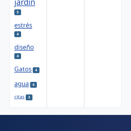
jardín
5
estrés
4
diseño
4
Gatos
4
agua
4
citas
3