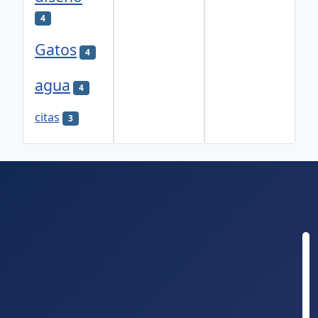
4
Gatos
4
agua
4
citas
3