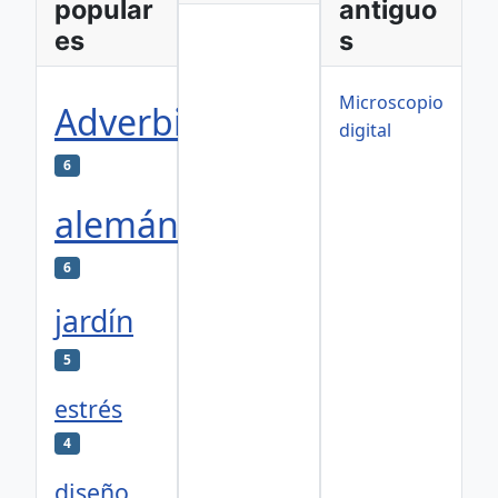
popular
antiguo
es
s
Microscopio
Adverbios
digital
6
alemán
6
jardín
5
estrés
4
diseño