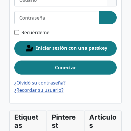
Contraseña
Mostrar c
Recuérdeme
Iniciar sesión con una passkey
Conectar
¿Olvidó su contraseña?
¿Recordar su usuario?
Etiquet
Pintere
Artículo
as
st
s