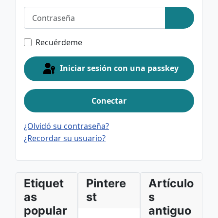
Contraseña
Mostrar c
Recuérdeme
Iniciar sesión con una passkey
Conectar
¿Olvidó su contraseña?
¿Recordar su usuario?
Etiquet
Pintere
Artículo
as
st
s
popular
antiguo