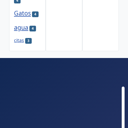
4
Gatos
4
agua
4
citas
3