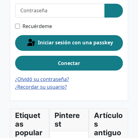
Contraseña
Mostrar c
Recuérdeme
Iniciar sesión con una passkey
Conectar
¿Olvidó su contraseña?
¿Recordar su usuario?
Etiquet
Pintere
Artículo
as
st
s
popular
antiguo