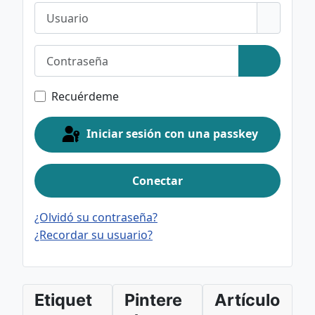
Usuario
Contraseña
Mostrar c
Recuérdeme
Iniciar sesión con una passkey
Conectar
¿Olvidó su contraseña?
¿Recordar su usuario?
Etiquet
Pintere
Artículo