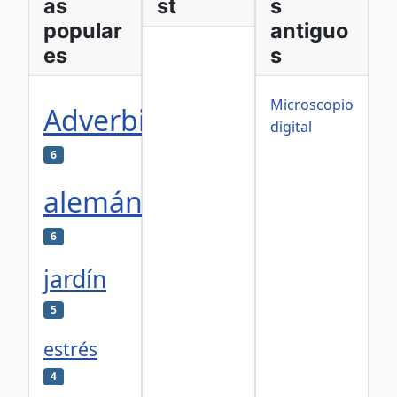
as
st
s
popular
antiguo
es
s
Microscopio
Adverbios
digital
6
alemán
6
jardín
5
estrés
4