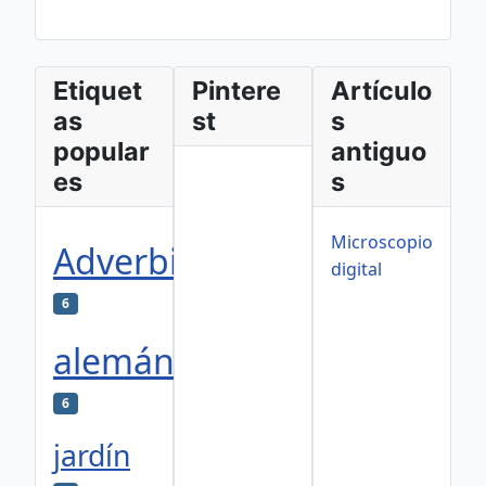
Etiquet
Pintere
Artículo
as
st
s
popular
antiguo
es
s
Microscopio
Adverbios
digital
6
alemán
6
jardín