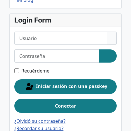
Mi Blog
Login Form
Usuario
Contraseña
Mostrar c
Recuérdeme
Iniciar sesión con una passkey
Conectar
¿Olvidó su contraseña?
¿Recordar su usuario?