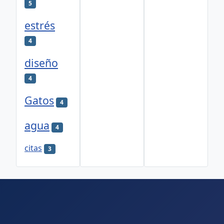
5
estrés
4
diseño
4
Gatos
4
agua
4
citas
3