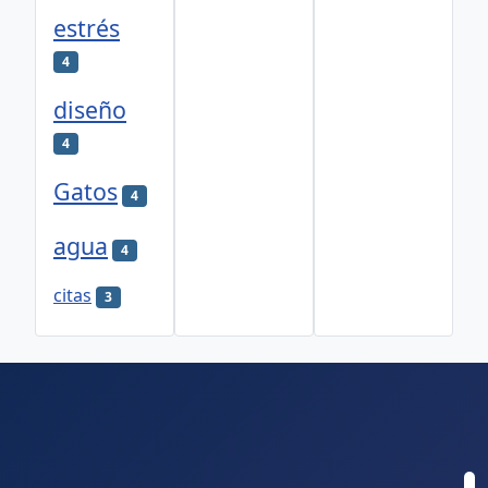
estrés
4
diseño
4
Gatos
4
agua
4
citas
3