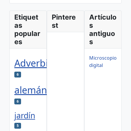
Etiquet
Pintere
Artículo
as
st
s
popular
antiguo
es
s
Microscopio
Adverbios
digital
6
alemán
6
jardín
5