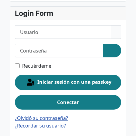
Login Form
Usuario
Contraseña
Mostrar c
Recuérdeme
Iniciar sesión con una passkey
Conectar
¿Olvidó su contraseña?
¿Recordar su usuario?