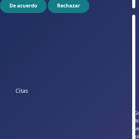
De acuerdo
Rechazar
Citas
Gr
B
s
ex