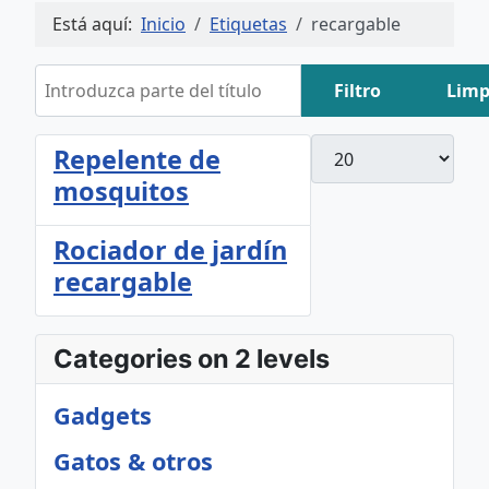
Está aquí:
Inicio
Etiquetas
recargable
Introduzca parte del título
Filtro
Limp
Cantidad
Repelente de
mosquitos
Rociador de jardín
recargable
Categories on 2 levels
Gadgets
Gatos & otros