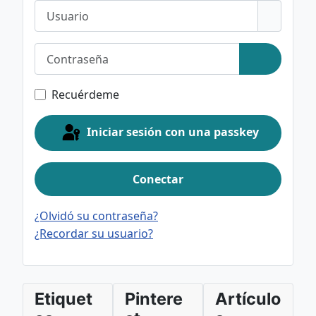
Usuario
Contraseña
Mostrar c
Recuérdeme
Iniciar sesión con una passkey
Conectar
¿Olvidó su contraseña?
¿Recordar su usuario?
Etiquet
Pintere
Artículo