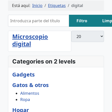
Está aquí:
Inicio
Etiquetas
digital
Introduzca parte del título
Filtro
Limp
Cantidad
Microscopio
digital
Categories on 2 levels
Gadgets
Gatos & otros
Alimentos
Ropa
Hogar