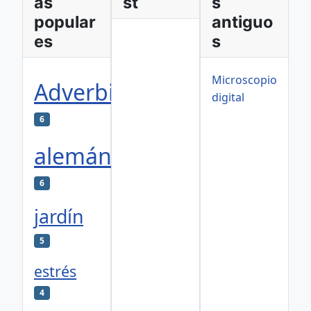
as
st
s
popular
antiguo
es
s
Microscopio
Adverbios
digital
6
alemán
6
jardín
5
estrés
4