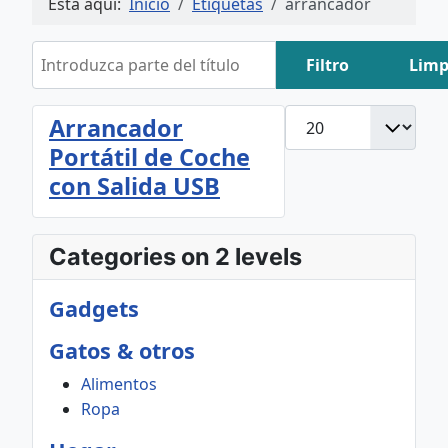
Está aquí:
Inicio
Etiquetas
arrancador
Introduzca parte del título
Filtro
Limp
Cantidad
Arrancador
Portátil de Coche
con Salida USB
Categories on 2 levels
Gadgets
Gatos & otros
Alimentos
Ropa