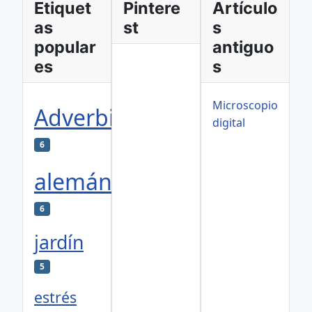
Etiquet
Pintere
Artículo
as
st
s
popular
antiguo
es
s
Microscopio
Adverbios
digital
6
alemán
6
jardín
5
estrés