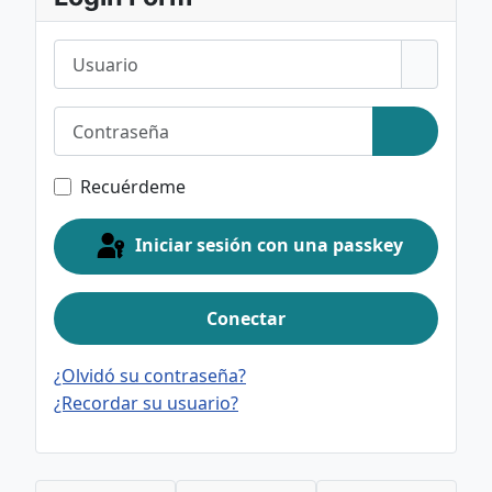
Usuario
Contraseña
Mostrar c
Recuérdeme
Iniciar sesión con una passkey
Conectar
¿Olvidó su contraseña?
¿Recordar su usuario?